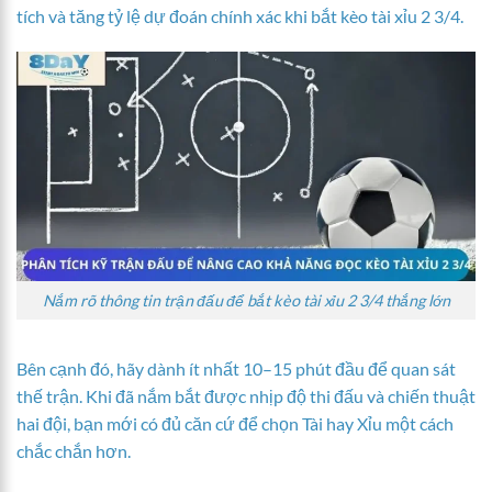
tích và tăng tỷ lệ dự đoán chính xác khi bắt kèo tài xỉu 2 3/4.
Nắm rõ thông tin trận đấu để bắt kèo tài xỉu 2 3/4 thắng lớn
Bên cạnh đó, hãy dành ít nhất 10–15 phút đầu để quan sát
thế trận. Khi đã nắm bắt được nhịp độ thi đấu và chiến thuật
hai đội, bạn mới có đủ căn cứ để chọn Tài hay Xỉu một cách
chắc chắn hơn.