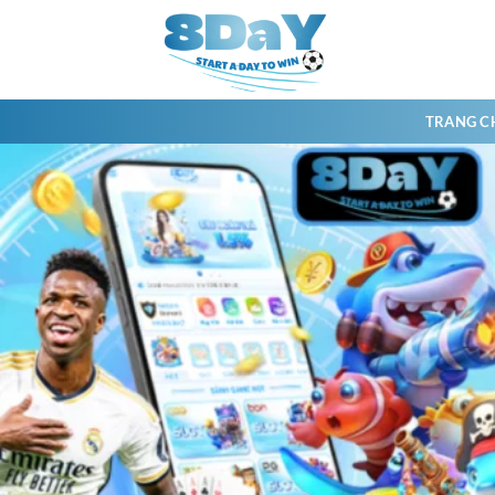
Bỏ
qua
nội
dung
TRANG C