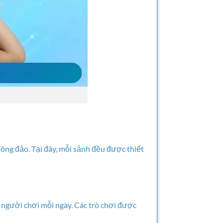
ông đảo. Tại đây, mỗi sảnh đều được thiết
o người chơi mỗi ngày. Các trò chơi được