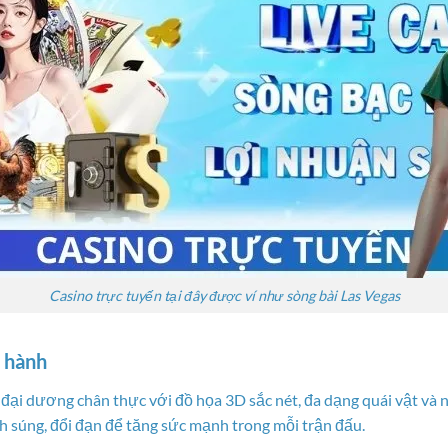
Casino trực tuyến tại đây được ví như sòng bài Las Vegas
t hành
đại dương chân thực với đồ họa 3D sắc nét, đa dạng quái vật và
nh súng, đổi đạn để tăng sức mạnh trong mỗi trận đấu.