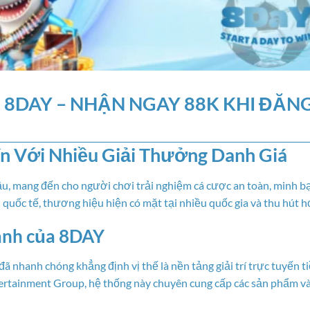
 8DAY – NHẬN NGAY 88K KHI ĐĂN
n Với Nhiều Giải Thưởng Danh Giá
đầu, mang đến cho người chơi trải nghiệm cá cược an toàn, minh b
c tế, thương hiệu hiện có mặt tại nhiều quốc gia và thu hút hơn
hành của 8DAY
 nhanh chóng khẳng định vị thế là nền tảng giải trí trực tuyến t
rtainment Group, hệ thống này chuyên cung cấp các sản phẩm và d