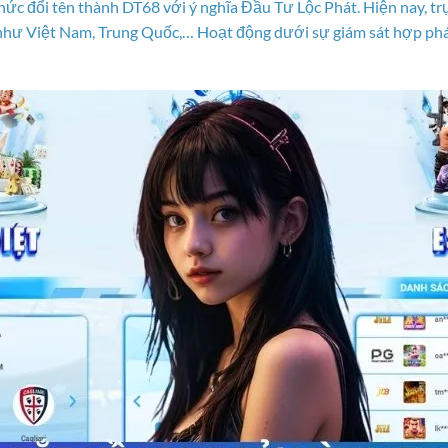
ức đổi tên thành DT68 với ý nghĩa Đầu Tư Lộc Phát. Hiện nay, trụ 
 như Việt Nam, Trung Quốc,… Hoạt động dưới sự giám sát hợp ph