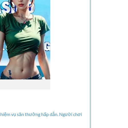
 nhiệm vụ săn thưởng hấp dẫn. Người chơi