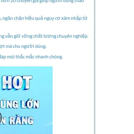
ởi hơn 20 chuyên gia giúp người dùng thao
ch, ngăn chặn hiệu quả nguy cơ xâm nhập từ
ng vẫn giữ vững chất lượng chuyên nghiệp.
ượt mà cho người dùng.
i đáp mọi thắc mắc nhanh chóng.