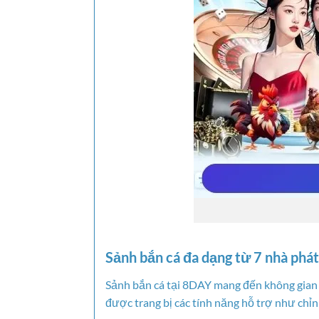
Sảnh bắn cá đa dạng từ 7 nhà phá
Sảnh bắn cá tại 8DAY mang đến không gian 
được trang bị các tính năng hỗ trợ như chỉ