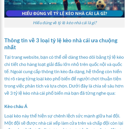
Hiểu đúng về tỷ lệ kèo nhà cái là gì?
Thông tin về 3 loại tỷ lệ kèo nhà cái ưa chuộng
nhất
Tại trang website, bạn có thể dễ dàng theo dõi bảng tỷ lệ kèo
chi tiết cho hàng loạt giải đấu lớn nhỏ trên quốc nội và quốc
tế. Ngoài cung cấp thông tin kèo đa dạng, hệ thống còn hiển
thị rõ ràng từng loại kèo phổ biến để người chơi thuận tiện
trong việc phân tích và lựa chọn. Dưới đây là chia sẻ sâu hơn
về 3 tỷ lệ kèo nhà cái phổ biến mà bạn đã từng nghe qua:
Kèo châu Á
Loại kèo này thể hiện sự chênh lệch sức mạnh giữa hai đội.
Một đội sẽ được nhà cái xếp làm cửa trên và chấp đội còn lại