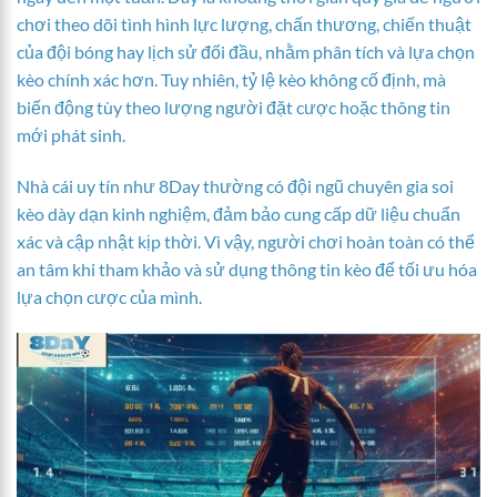
chơi theo dõi tình hình lực lượng, chấn thương, chiến thuật
của đội bóng hay lịch sử đối đầu, nhằm phân tích và lựa chọn
kèo chính xác hơn. Tuy nhiên, tỷ lệ kèo không cố định, mà
biến động tùy theo lượng người đặt cược hoặc thông tin
mới phát sinh.
Nhà cái uy tín như 8Day thường có đội ngũ chuyên gia soi
kèo dày dạn kinh nghiệm, đảm bảo cung cấp dữ liệu chuẩn
xác và cập nhật kịp thời. Vì vậy, người chơi hoàn toàn có thể
an tâm khi tham khảo và sử dụng thông tin kèo để tối ưu hóa
lựa chọn cược của mình.