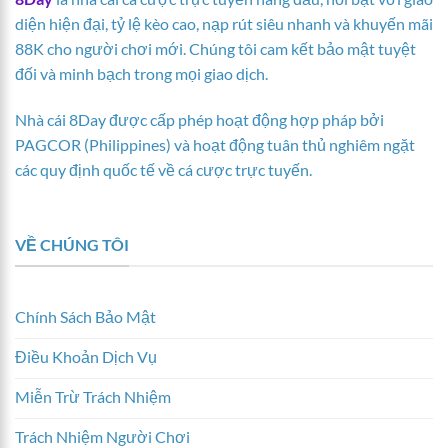
diện hiện đại, tỷ lệ kèo cao, nạp rút siêu nhanh và khuyến mãi
88K cho người chơi mới. Chúng tôi cam kết bảo mật tuyệt
đối và minh bạch trong mọi giao dịch.
Nhà cái 8Day được cấp phép hoạt động hợp pháp bởi
PAGCOR (Philippines) và hoạt động tuân thủ nghiêm ngặt
các quy định quốc tế về cá cược trực tuyến.
VỀ CHÚNG TÔI
Chính Sách Bảo Mật
Điều Khoản Dịch Vụ
Miễn Trừ Trách Nhiệm
Trách Nhiệm Người Chơi