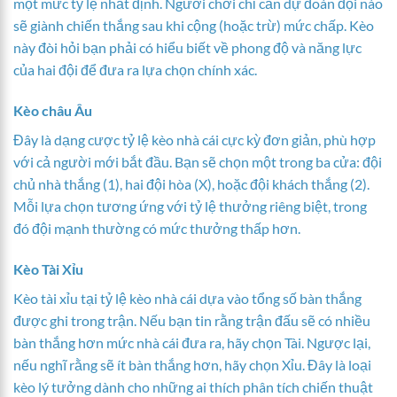
một mức tỷ lệ nhất định. Người chơi chỉ cần dự đoán đội nào
sẽ giành chiến thắng sau khi cộng (hoặc trừ) mức chấp. Kèo
này đòi hỏi bạn phải có hiểu biết về phong độ và năng lực
của hai đội để đưa ra lựa chọn chính xác.
Kèo châu Âu
Đây là dạng cược tỷ lệ kèo nhà cái cực kỳ đơn giản, phù hợp
với cả người mới bắt đầu. Bạn sẽ chọn một trong ba cửa: đội
chủ nhà thắng (1), hai đội hòa (X), hoặc đội khách thắng (2).
Mỗi lựa chọn tương ứng với tỷ lệ thưởng riêng biệt, trong
đó đội mạnh thường có mức thưởng thấp hơn.
Kèo Tài Xỉu
Kèo tài xỉu tại tỷ lệ kèo nhà cái dựa vào tổng số bàn thắng
được ghi trong trận. Nếu bạn tin rằng trận đấu sẽ có nhiều
bàn thắng hơn mức nhà cái đưa ra, hãy chọn Tài. Ngược lại,
nếu nghĩ rằng sẽ ít bàn thắng hơn, hãy chọn Xỉu. Đây là loại
kèo lý tưởng dành cho những ai thích phân tích chiến thuật