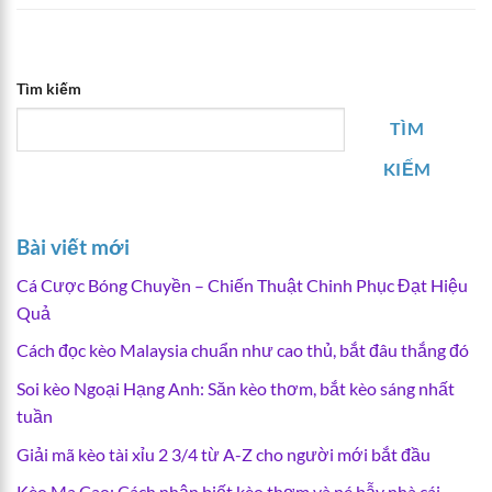
Tìm kiếm
TÌM
KIẾM
Bài viết mới
Cá Cược Bóng Chuyền – Chiến Thuật Chinh Phục Đạt Hiệu
Quả
Cách đọc kèo Malaysia chuẩn như cao thủ, bắt đâu thắng đó
Soi kèo Ngoại Hạng Anh: Săn kèo thơm, bắt kèo sáng nhất
tuần
Giải mã kèo tài xỉu 2 3/4 từ A-Z cho người mới bắt đầu
Kèo Ma Cao: Cách nhận biết kèo thơm và né bẫy nhà cái