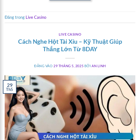
Đăng trong
Live Casino
LIVE CASINO
Cách Nghe Hột Tài Xỉu – Kỹ Thuật Giúp
Thắng Lớn Từ 8DAY
ĐĂNG VÀO
29 THÁNG 5, 2025
BỞI
AN LINH
29
Th5