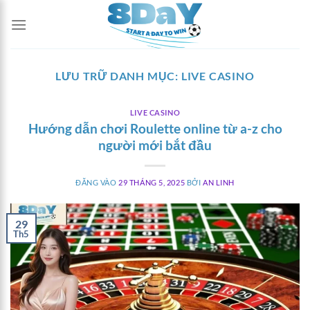
Bỏ
qua
nội
dung
LƯU TRỮ DANH MỤC:
LIVE CASINO
LIVE CASINO
Hướng dẫn chơi Roulette online từ a-z cho
người mới bắt đầu
ĐĂNG VÀO
29 THÁNG 5, 2025
BỞI
AN LINH
29
Th5