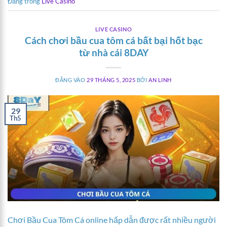
Đăng trong
Live Casino
LIVE CASINO
Cách chơi bầu cua tôm cá bất bại hốt bạc
từ nhà cái 8DAY
ĐĂNG VÀO
29 THÁNG 5, 2025
BỞI
AN LINH
29
Th5
Chơi Bầu Cua Tôm Cá online hấp dẫn được rất nhiều người