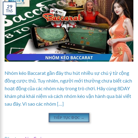
29
Th5
Nhóm kéo Baccarat gần đây thu hút nhiều sự chú ý từ cộng
đồng cược thủ. Tuy nhiên, người mới thường chưa biết cách
hoạt động của các nhóm này trong trò chơi. Hãy cùng 8DAY
khám phá khái niệm và cách nhóm kéo vận hành qua bài viết
sau đây. Vì sao các nhóm […]
TIẾP TỤC ĐỌC
→