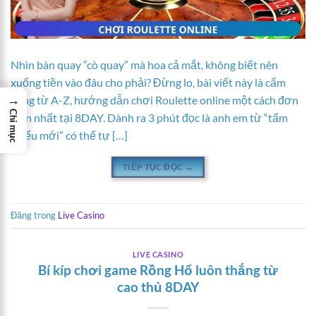
Nhìn bàn quay “cò quay” mà hoa cả mắt, không biết nên
xuống tiền vào đâu cho phải? Đừng lo, bài viết này là cẩm
→
nang từ A-Z, hướng dẫn chơi Roulette online một cách đơn
Chỉ mục
giản nhất tại 8DAY. Dành ra 3 phút đọc là anh em từ “tấm
chiếu mới” có thể tự […]
TIẾP TỤC ĐỌC
→
Đăng trong
Live Casino
LIVE CASINO
Bí kíp chơi game Rồng Hổ luôn thắng từ
cao thủ 8DAY