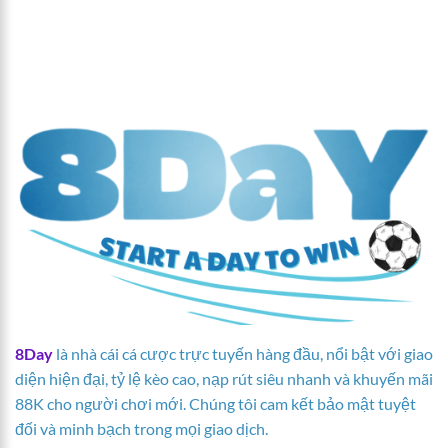
8Day
là nhà cái cá cược trực tuyến hàng đầu, nổi bật với giao
diện hiện đại, tỷ lệ kèo cao, nạp rút siêu nhanh và khuyến mãi
88K cho người chơi mới. Chúng tôi cam kết bảo mật tuyệt
đối và minh bạch trong mọi giao dịch.