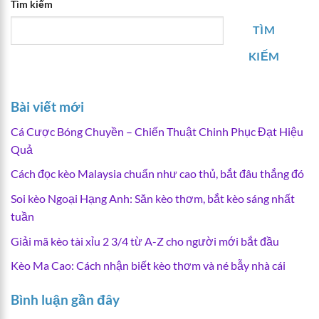
Tìm kiếm
TÌM
KIẾM
Bài viết mới
Cá Cược Bóng Chuyền – Chiến Thuật Chinh Phục Đạt Hiệu
Quả
Cách đọc kèo Malaysia chuẩn như cao thủ, bắt đâu thắng đó
Soi kèo Ngoại Hạng Anh: Săn kèo thơm, bắt kèo sáng nhất
tuần
Giải mã kèo tài xỉu 2 3/4 từ A-Z cho người mới bắt đầu
Kèo Ma Cao: Cách nhận biết kèo thơm và né bẫy nhà cái
Bình luận gần đây