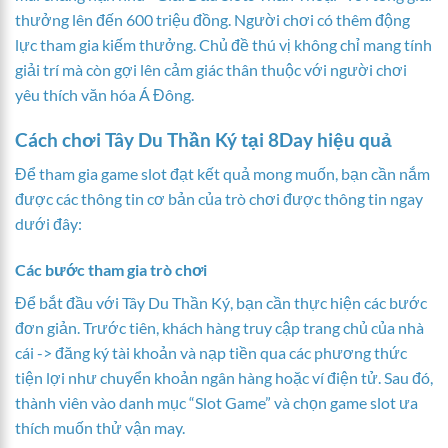
thưởng lên đến 600 triệu đồng. Người chơi có thêm động
lực tham gia kiếm thưởng. Chủ đề thú vị không chỉ mang tính
giải trí mà còn gợi lên cảm giác thân thuộc với người chơi
yêu thích văn hóa Á Đông.
Cách chơi Tây Du Thần Ký tại 8Day hiệu quả
Để tham gia game slot đạt kết quả mong muốn, bạn cần nắm
được các thông tin cơ bản của trò chơi được thông tin ngay
dưới đây:
Các bước tham gia trò chơi
Để bắt đầu với Tây Du Thần Ký, bạn cần thực hiện các bước
đơn giản. Trước tiên, khách hàng truy cập trang chủ của nhà
cái -> đăng ký tài khoản và nạp tiền qua các phương thức
tiện lợi như chuyển khoản ngân hàng hoặc ví điện tử. Sau đó,
thành viên vào danh mục “Slot Game” và chọn game slot ưa
thích muốn thử vận may.