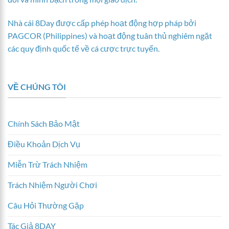
Nhà cái 8Day được cấp phép hoạt động hợp pháp bởi
PAGCOR (Philippines) và hoạt động tuân thủ nghiêm ngặt
các quy định quốc tế về cá cược trực tuyến.
VỀ CHÚNG TÔI
Chính Sách Bảo Mật
Điều Khoản Dịch Vụ
Miễn Trừ Trách Nhiệm
Trách Nhiệm Người Chơi
Câu Hỏi Thường Gặp
Tác Giả 8DAY