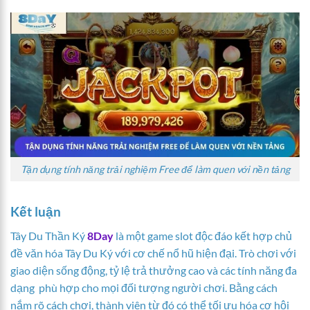
Tận dụng tính năng trải nghiệm Free để làm quen với nền tảng
Kết luận
Tây Du Thần Ký
8Day
là một game slot độc đáo kết hợp chủ
đề văn hóa Tây Du Ký với cơ chế nổ hũ hiện đại. Trò chơi với
giao diện sống động, tỷ lệ trả thưởng cao và các tính năng đa
dạng phù hợp cho mọi đối tượng người chơi. Bằng cách
nắm rõ cách chơi, thành viên từ đó có thể tối ưu hóa cơ hội