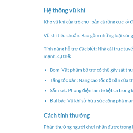
Hệ thống vũ khí
Kho vũ khí của trò chơi bắn cá rồng cực kỳ 
Vũ khí tiêu chuẩn: Bao gồm những loại sún
Tính năng hỗ trợ đặc biệt: Nhà cái trực tu
mạnh, cụ thể:
Bom: Vật phẩm bổ trợ có thể gây sát thươ
Tăng tốc bắn: Nâng cao tốc độ bắn của th
Sấm sét: Phóng điện làm tê liệt cá trong 
Đại bác: Vũ khí sở hữu sức công phá mạ
Cách tính thưởng
Phần thưởng người chơi nhận được trong bắn