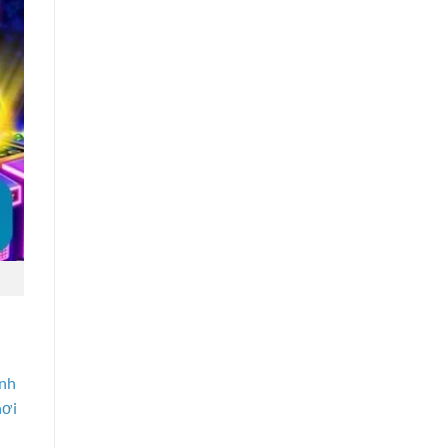
inh
hơi