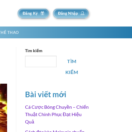
Đăng Ký
Đăng Nhập
THỂ THAO
Tìm kiếm
TÌM
KIẾM
Bài viết mới
Cá Cược Bóng Chuyền – Chiến
Thuật Chinh Phục Đạt Hiệu
Quả
Cách đọc kèo Malaysia chuẩn