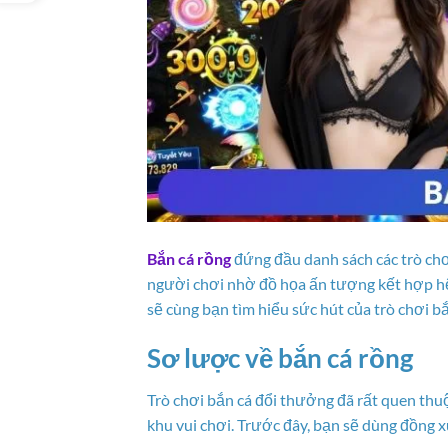
Bắn cá rồng
đứng đầu danh sách các trò chơi
người chơi nhờ đồ họa ấn tượng kết hợp hệ
sẽ cùng bạn tìm hiểu sức hút của trò chơi bắ
Sơ lược về bắn cá rồng
Trò chơi bắn cá đổi thưởng đã rất quen thu
khu vui chơi. Trước đây, bạn sẽ dùng đồng x