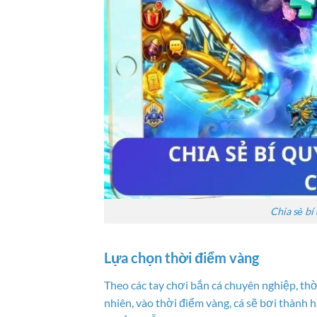
Chia sẻ bí
Lựa chọn thời điểm vàng
Theo các tay chơi bắn cá chuyên nghiệp, thời
nhiên, vào thời điểm vàng, cá sẽ bơi thành h