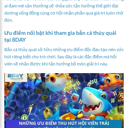
ai đam mê săn thưởng sẽ thỏa sức tận hưởng thế giới đại
dương sống động cùng cơ hội nhận phần quà giá trị luôn chờ
đón.
Ưu điểm nổi bật khi tham gia bắn cá thủy quái
tại 8DAY
Bắn cá thủy quái sở hữu những ưu điểm độc đáo tạo nên sức
hút riêng biệt cho trò chơi. Sau đây là các đặc điểm mà hội
viên sẽ nhận được khi tận hưởng bộ môn giải trí này.