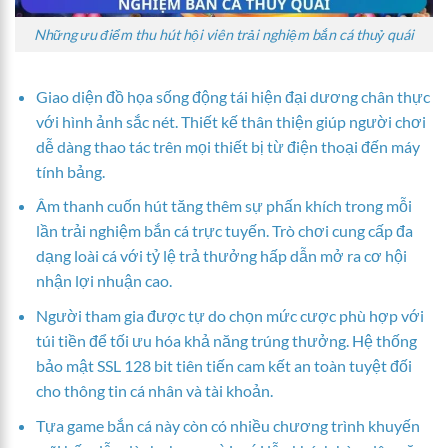
Những ưu điểm thu hút hội viên trải nghiệm bắn cá thuỷ quái
Giao diện đồ họa sống động tái hiện đại dương chân thực
với hình ảnh sắc nét. Thiết kế thân thiện giúp người chơi
dễ dàng thao tác trên mọi thiết bị từ điện thoại đến máy
tính bảng.
Âm thanh cuốn hút tăng thêm sự phấn khích trong mỗi
lần trải nghiệm bắn cá trực tuyến. Trò chơi cung cấp đa
dạng loài cá với tỷ lệ trả thưởng hấp dẫn mở ra cơ hội
nhận lợi nhuận cao.
Người tham gia được tự do chọn mức cược phù hợp với
túi tiền để tối ưu hóa khả năng trúng thưởng. Hệ thống
bảo mật SSL 128 bit tiên tiến cam kết an toàn tuyệt đối
cho thông tin cá nhân và tài khoản.
Tựa game bắn cá này còn có nhiều chương trình khuyến