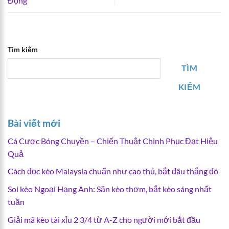
Động
Tìm kiếm
TÌM
KIẾM
Bài viết mới
Cá Cược Bóng Chuyền – Chiến Thuật Chinh Phục Đạt Hiệu
Quả
Cách đọc kèo Malaysia chuẩn như cao thủ, bắt đâu thắng đó
Soi kèo Ngoại Hạng Anh: Săn kèo thơm, bắt kèo sáng nhất
tuần
Giải mã kèo tài xỉu 2 3/4 từ A-Z cho người mới bắt đầu