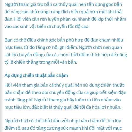
Người tham gia trò bắn cá thủy quái nên tận dụng góc bắn
để nâng cao khả năng trúng đích hiệu quả hơn mỗi khi thả
đạn. Hội viên cần rèn luyện phản xạ nhanh để kịp thời nhắm
vào các sinh vật biển di chuyển tốc độ cao.
Bạn có thể điều chỉnh góc bắn phù hợp để đạn chạm nhiều
mục tiêu, từ đó tăng cơ hội ghi điểm. Người chơi nên quan
sát kỹ chuyển động của cá, chọn thời điểm thích hợp để nâng
tỷ lệ chiến thắng trong mỗi ván bắn.
Áp dụng chiến thuật bắn chậm
Hội viên tham gia bắn cá thủy quái nên sử dụng chiến thuật
bắn chậm để theo dõi chuyển động của cá giúp tiết kiệm đạn
tránh lãng phí. Người tham gia hãy luôn ưu tiên nhắm vào
mục tiêu lớn, đặc biệt là thủy quái để tối đa hóa lợi nhuận.
Người chơi có thể khởi đầu với nhịp bắn chậm để tích lũy
điểm số, sau đó tăng cường sức mạnh khi đối mặt với mục