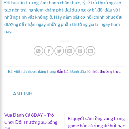
Đồ họa ấn tượng, âm thanh chân thực, tỷ lệ trả thưởng cao
tạo nên trải nghiệm khám phá đại dương kỳ bí, đối đầu với
những sinh vật khổng lồ. Hãy nắm bắt cơ hội chinh phục đại
dương để nhận ngay những phần thưởng giá trị ngay hôm
nay.
Bài viết này được đăng trong
Bắn Cá
. Đánh dấu
liên kết thường trực
.
AN LINH
Vua Đánh Cá 8DAY – Trò
Bí quyết săn rồng vàng trong
Chơi Đổi Thưởng 3D Sống
game bắn cá rồng để hốt bạc