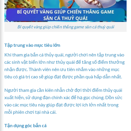
Bí quyết vàng giúp chiến thắng game săn cá thuỷ quái
Tập trung vào mục tiêu lớn
Khi tham gia bắn cá thủy quái, người chơi nên tập trung vào
các sinh vật biển lớn như thủy quái để tăng số điểm thưởng
nhận được. Thành viên nên ưu tiên nhắm vào những mục
tiêu có giá trị cao sẽ giúp đạt được phần quà hấp dẫn nhất.
Người tham gia cần kiên nhẫn chờ đợi thời điểm thủy quái
xuất hiện, sử dụng đạn chính xác để hạ gục chúng. Dồn sức
vào các mục tiêu này giúp đạt được lợi ích lớn nhất trong
mỗi phiên chơi tại nhà cái.
Tận dụng góc bắn cá